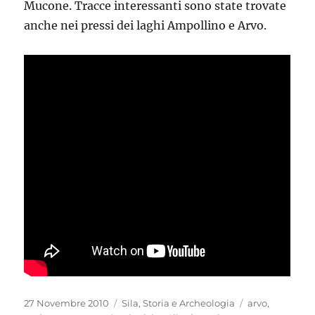
Mucone. Tracce interessanti sono state trovate
anche nei pressi dei laghi Ampollino e Arvo.
Pubblicato
Categorie
Tag
27 Novembre 2010
Sila
,
Storia e Archeologia
arvo
,