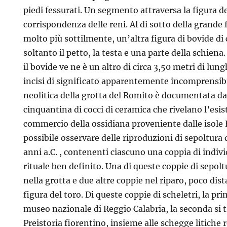
piedi fessurati. Un segmento attraversa la figura d
corrispondenza delle reni. Al di sotto della grande f
molto più sottilmente, un’altra figura di bovide di 
soltanto il petto, la testa e una parte della schiena
il bovide ve ne è un altro di circa 3,50 metri di lun
incisi di significato apparentemente incomprensib
neolitica della grotta del Romito è documentata d
cinquantina di cocci di ceramica che rivelano l’esis
commercio della ossidiana proveniente dalle isole E
possibile osservare delle riproduzioni di sepoltura 
anni a.C. , contenenti ciascuno una coppia di indiv
rituale ben definito. Una di queste coppie di sepolt
nella grotta e due altre coppie nel riparo, poco dis
figura del toro. Di queste coppie di scheletri, la pr
museo nazionale di Reggio Calabria, la seconda si 
Preistoria fiorentino, insieme alle schegge litiche r