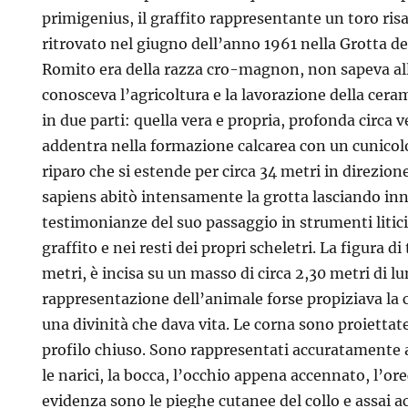
primigenius, il graffito rappresentante un toro risa
ritrovato nel giugno dell’anno 1961 nella Grotta d
Romito era della razza cro-magnon, non sapeva all
conosceva l’agricoltura e la lavorazione della ceram
in due parti: quella vera e propria, profonda circa v
tenario
addentra nella formazione calcarea con un cunicolo 
riparo che si estende per circa 34 metri in direzio
a
sapiens abitò intensamente la grotta lasciando in
testimonianze del suo passaggio in strumenti litici
graffito e nei resti dei propri scheletri. La figura di
metri, è incisa su un masso di circa 2,30 metri di l
rappresentazione dell’animale forse propiziava la 
una divinità che dava vita. Le corna sono proiettate
profilo chiuso. Sono rappresentati accuratamente 
le narici, la bocca, l’occhio appena accennato, l’or
evidenza sono le pieghe cutanee del collo e assai a