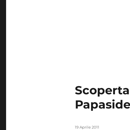
Scoperta
Papaside
Pubblicato
19 Aprile 2011