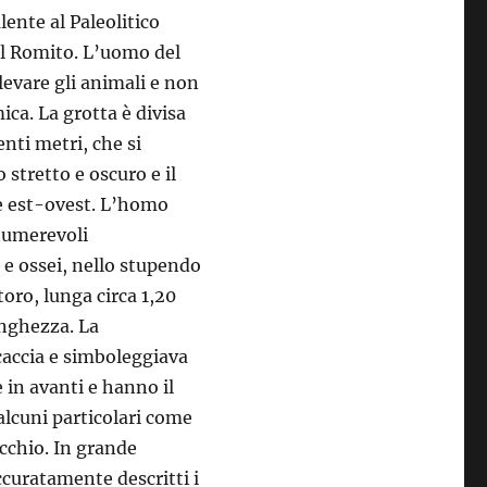
lente al Paleolitico
el Romito. L’uomo del
evare gli animali e non
ica. La grotta è divisa
enti metri, che si
stretto e oscuro e il
ne est-ovest. L’homo
numerevoli
 e ossei, nello stupendo
 toro, lunga circa 1,20
unghezza. La
caccia e simboleggiava
 in avanti e hanno il
alcuni particolari come
ecchio. In grande
ccuratamente descritti i