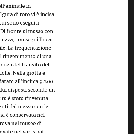
ell’animale in
igura di toro vi è incisa,
cui sono eseguiti
. Di fronte al masso con
ghezza, con segni lineari
ile. La frequentazione
al rinvenimento di una
tenza del transito del
olie. Nella grotta è
datate all’incirca 9.200
idui disposti secondo un
ura è stata rinvenuta
tanti dal masso con la
ima è conservata nel
trova nel museo di
ovate nei vari strati