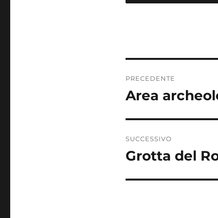
Navigazione
PRECEDENTE
articoli
Area archeol
Articolo
precedente:
SUCCESSIVO
Grotta del R
Articolo
successivo: