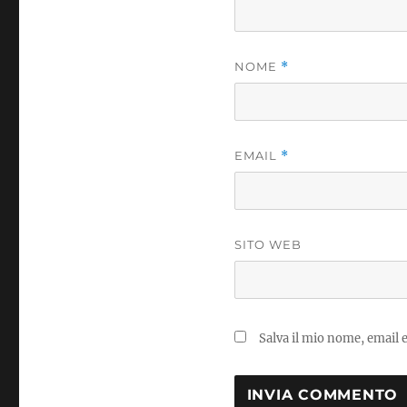
NOME
*
EMAIL
*
SITO WEB
Salva il mio nome, email 