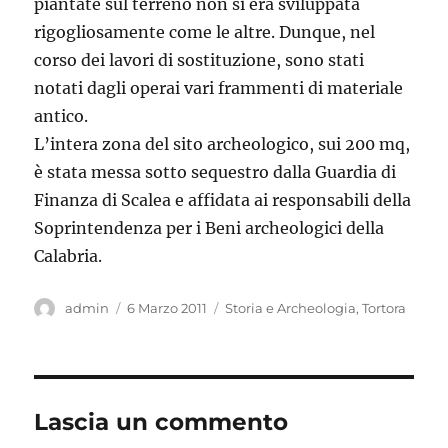
piantate sul terreno non si era sviluppata
rigogliosamente come le altre. Dunque, nel
corso dei lavori di sostituzione, sono stati
notati dagli operai vari frammenti di materiale
antico.
L’intera zona del sito archeologico, sui 200 mq,
è stata messa sotto sequestro dalla Guardia di
Finanza di Scalea e affidata ai responsabili della
Soprintendenza per i Beni archeologici della
Calabria.
Autore
Pubblicato
Categorie
admin
6 Marzo 2011
Storia e Archeologia
,
Tortora
il
Lascia un commento